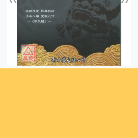
上一張
下一