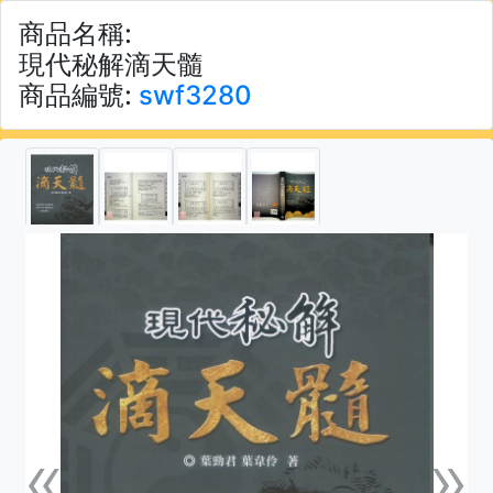
商品名稱:
現代秘解滴天髓
商品編號:
swf3280
«
»