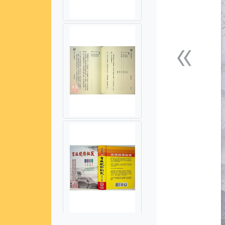
«
上一張