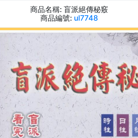
商品名稱:
盲派絕傳秘竅
商品編號:
ul7748