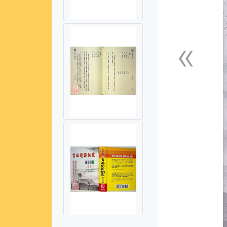
«
上一張