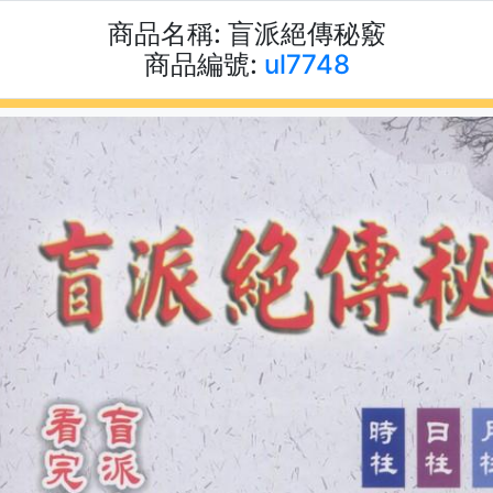
商品名稱:
盲派絕傳秘竅
商品編號:
ul7748