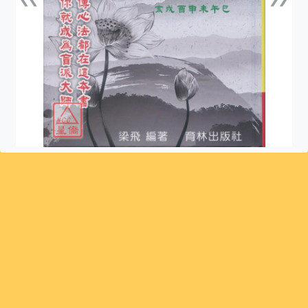
上一張
下一