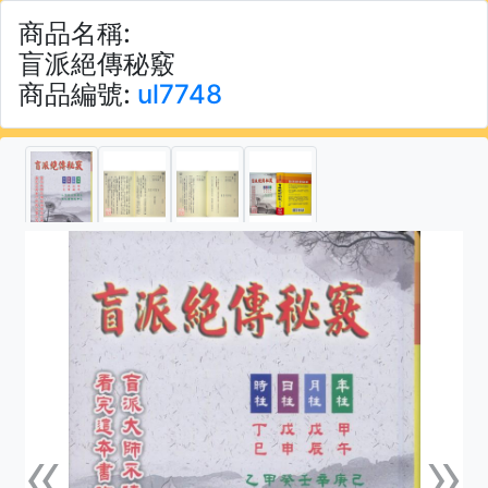
商品名稱:
盲派絕傳秘竅
商品編號:
ul7748
«
»