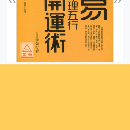
上一張
下一