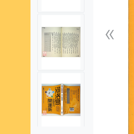
«
上一張