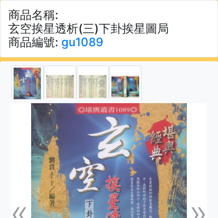
商品名稱:
玄空挨星透析(三)下卦挨星圖局
商品編號:
gu1089
«
»