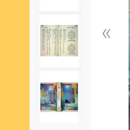
«
上一張