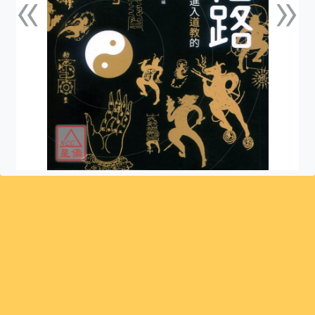
«
»
上一張
下一