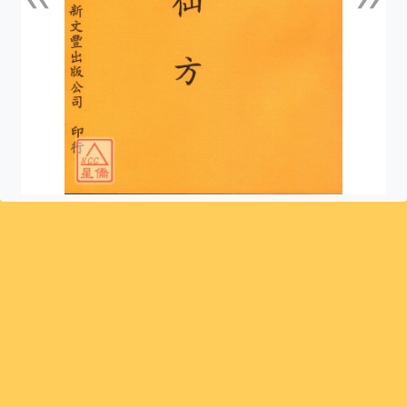
上一張
下一