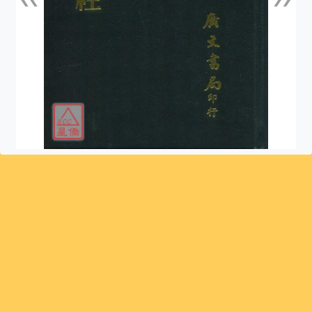
上一張
下一