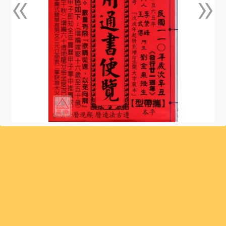
«
»
上一張
下一