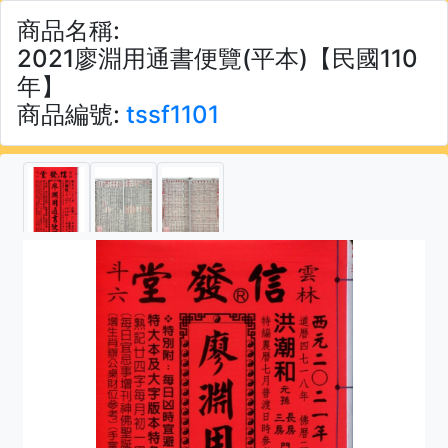
商品名稱:
2021廖淵用通書便覽(平本)【民國110
年】
商品編號:
tssf1101