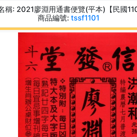
名稱:
2021廖淵用通書便覽(平本)【民國11
商品編號:
tssf1101