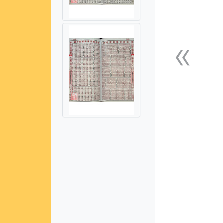
«
上一張