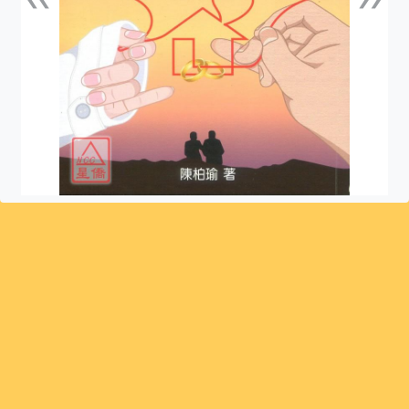
上一張
下一