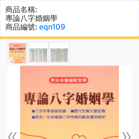
商品名稱:
專論八字婚姻學
商品編號:
eqn109
«
»