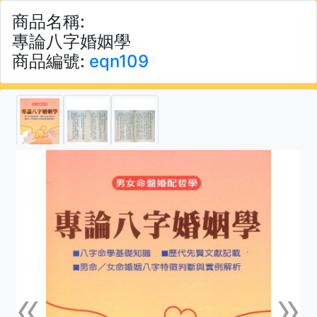
商品名稱:
專論八字婚姻學
商品編號:
eqn109
«
»