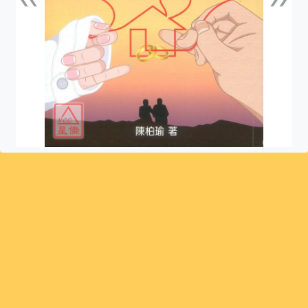
上一張
下一