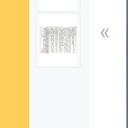
«
上一張