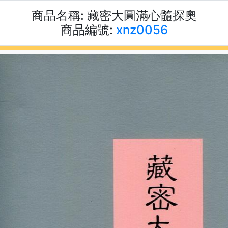
商品名稱:
藏密大圓滿心髓探奧
商品編號:
xnz0056