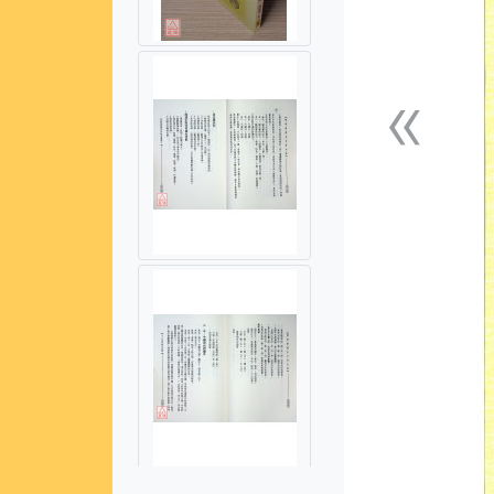
«
上一張