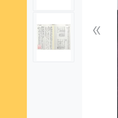
«
上一張