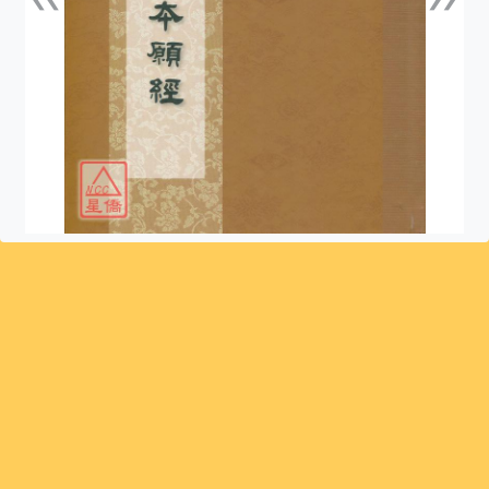
上一張
下一