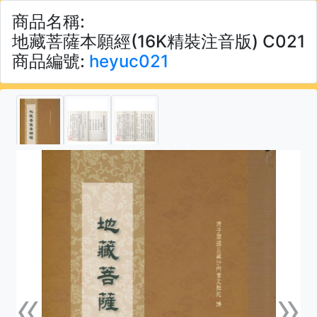
商品名稱:
地藏菩薩本願經(16K精裝注音版) C021
商品編號:
heyuc021
«
»