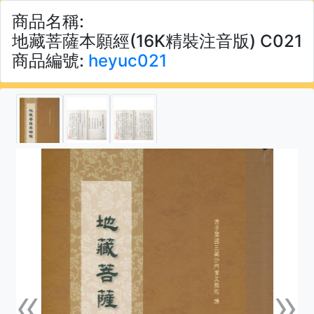
商品名稱:
地藏菩薩本願經(16K精裝注音版) C021
商品編號:
heyuc021
«
»