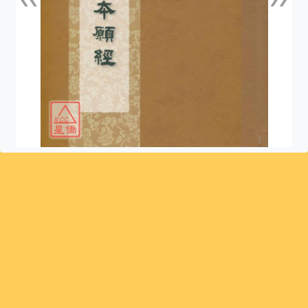
上一張
下一