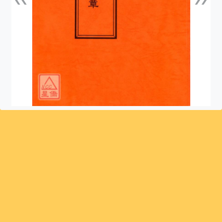
上一張
下一