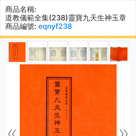
商品名稱:
道教儀範全集(238)靈寶九天生神玉章
商品編號:
eqnyf238
«
»