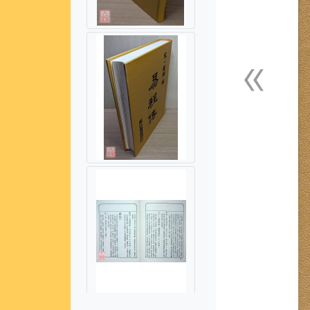
«
上一張