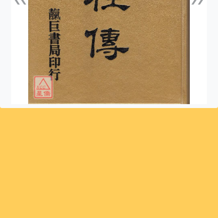
上一張
下一