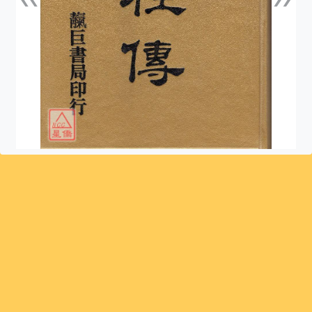
上一張
下一