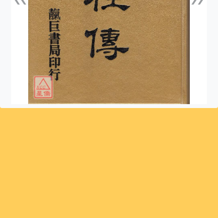
上一張
下一