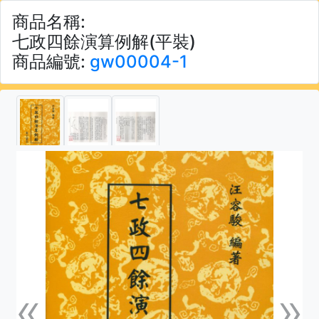
商品名稱:
七政四餘演算例解(平裝)
商品編號:
gw00004-1
«
»