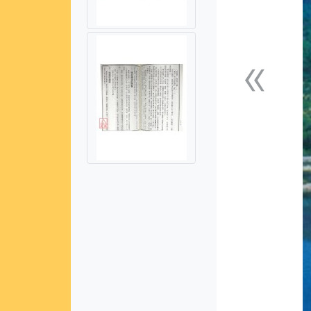
«
上一張