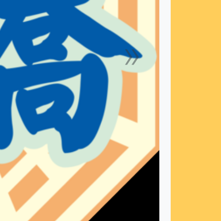
»
下一張