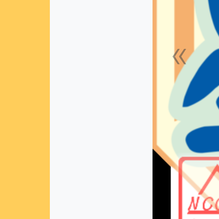
«
上一張