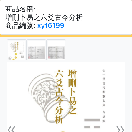
商品名稱:
增刪卜易之六爻古今分析
商品編號:
xyt6199
«
»