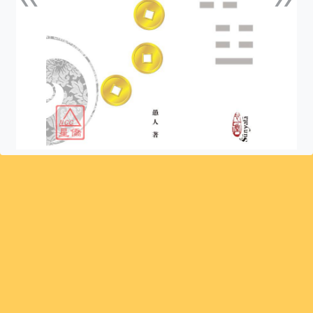
上一張
下一