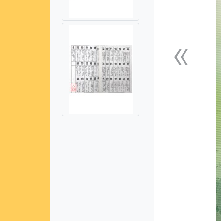
«
上一張