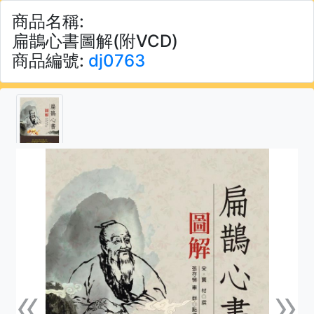
商品名稱:
扁鵲心書圖解(附VCD)
商品編號:
dj0763
«
»