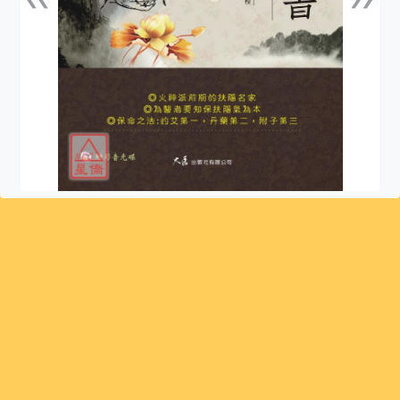
上一張
下一