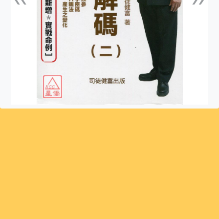
上一張
下一