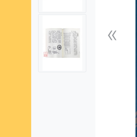
«
上一張