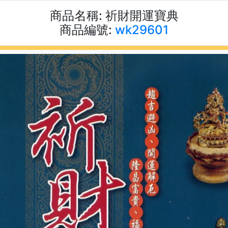
商品名稱:
祈財開運寶典
商品編號:
wk29601