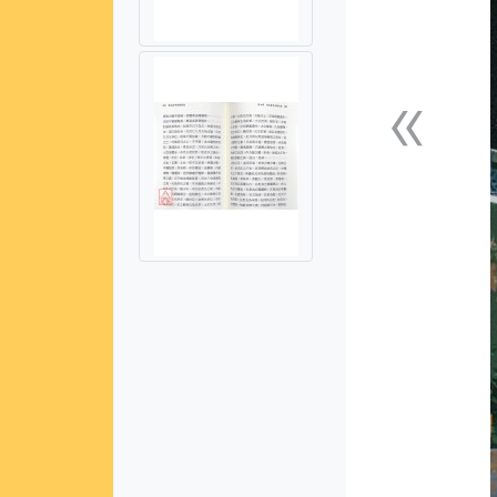
«
上一張