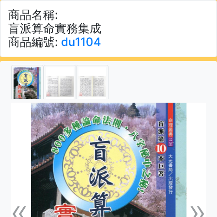
商品名稱:
盲派算命實務集成
商品編號:
du1104
«
»