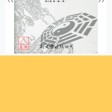
上一張
下一