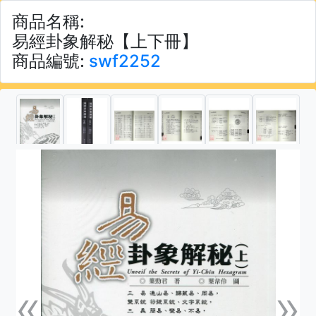
商品名稱:
易經卦象解秘【上下冊】
商品編號:
swf2252
«
»