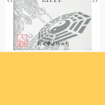
上一張
下一