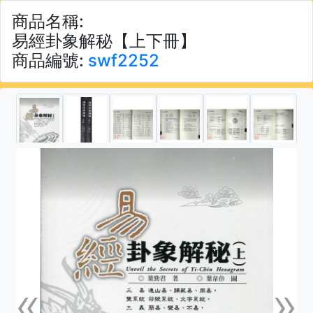
商品名稱:
易經卦象解秘【上下冊】
商品編號:
swf2252
«
»