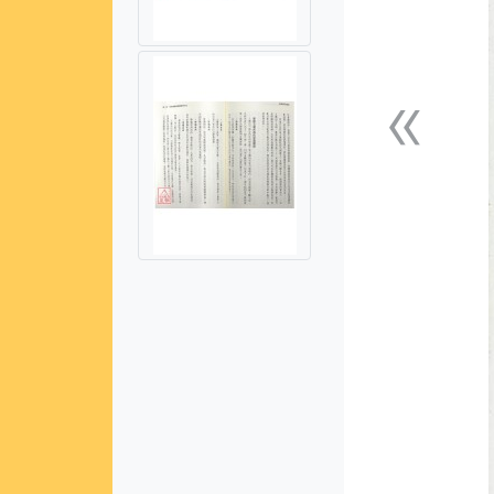
«
上一張