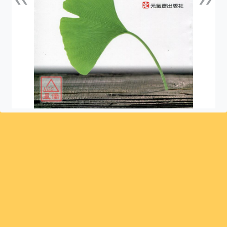
上一張
下一