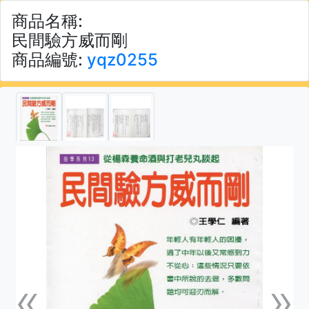
商品名稱:
民間驗方威而剛
商品編號:
yqz0255
«
»