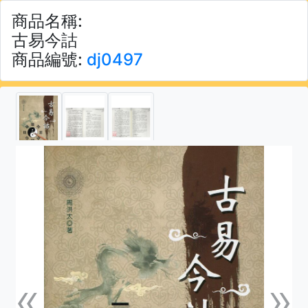
商品名稱:
古易今詁
商品編號:
dj0497
«
»