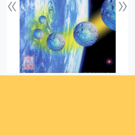
«
»
上一張
下一