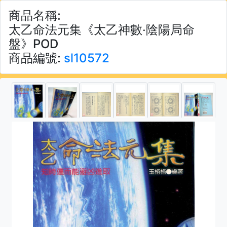
商品名稱:
太乙命法元集《太乙神數‧陰陽局命
盤》POD
商品編號:
sl10572