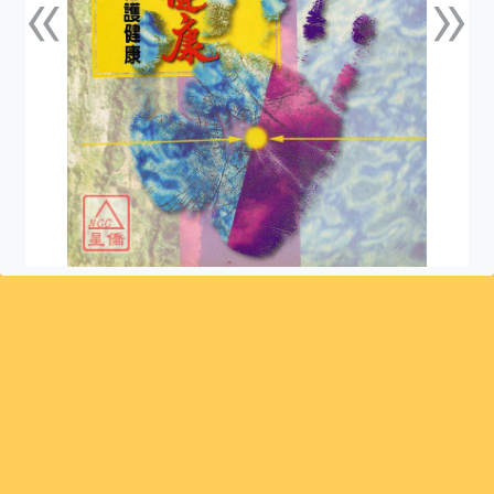
«
»
上一張
下一