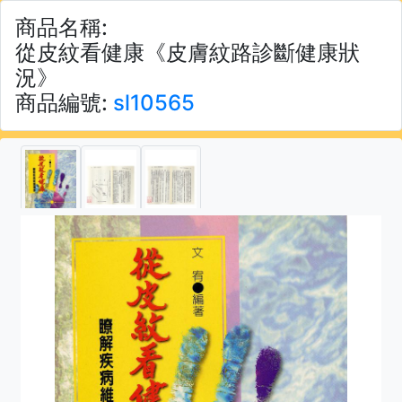
商品名稱:
從皮紋看健康《皮膚紋路診斷健康狀
況》
商品編號:
sl10565