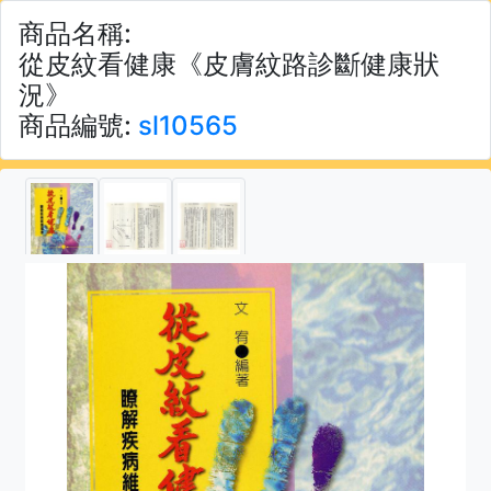
商品名稱:
從皮紋看健康《皮膚紋路診斷健康狀
況》
商品編號:
sl10565