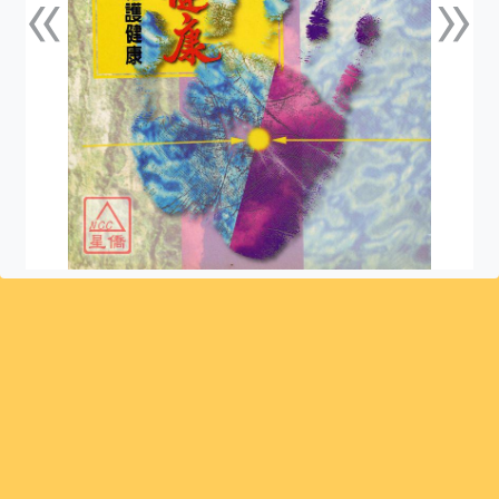
«
»
上一張
下一