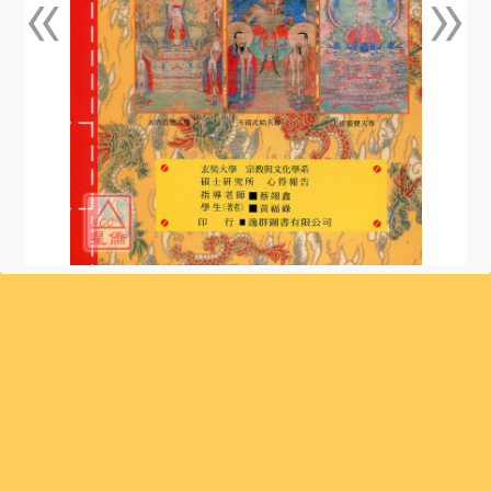
«
»
上一張
下一