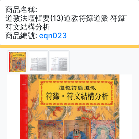
商品名稱:
道教法壇輯要(13)道教符籙道派 符籙˙
符文結構分析
商品編號:
eqn023