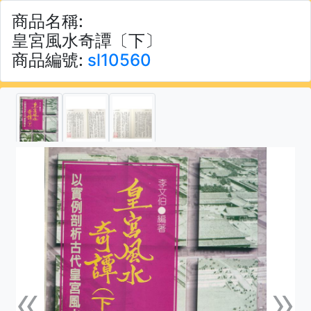
商品名稱:
皇宮風水奇譚〔下〕
商品編號:
sl10560
«
»