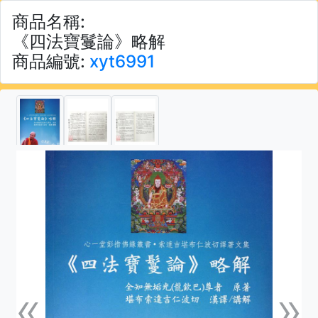
商品名稱:
《四法寶鬘論》略解
商品編號:
xyt6991
«
»