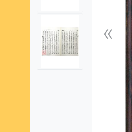
«
上一張