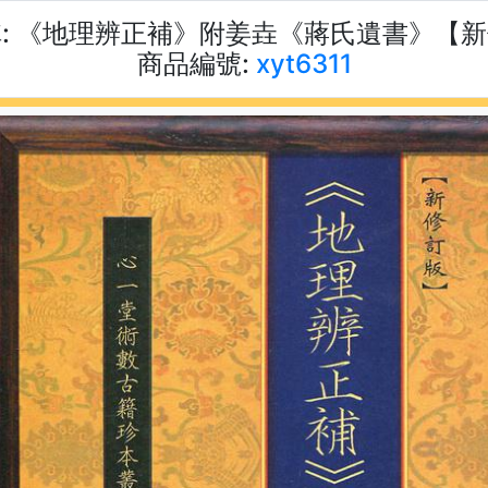
:
《地理辨正補》附姜垚《蔣氏遺書》【新
商品編號:
xyt6311