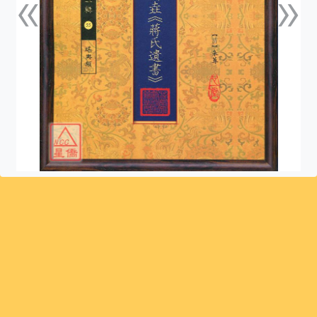
«
»
上一張
下一