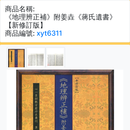
商品名稱:
《地理辨正補》附姜垚《蔣氏遺書》
【新修訂版】
商品編號:
xyt6311