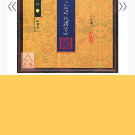
«
»
上一張
下一