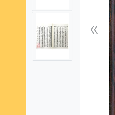
«
上一張