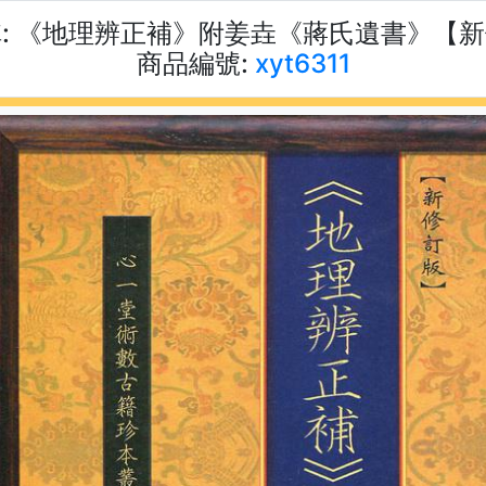
:
《地理辨正補》附姜垚《蔣氏遺書》【新
商品編號:
xyt6311